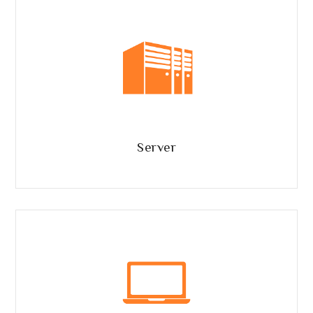
Server
per AD, datastreaming o ERP.
Server
Notebook
per Word o per il rendering del Falcon.