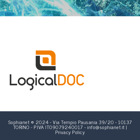
Sophianet © 2024 - Via Tempio Pausania 39/20 - 10137
TORINO - P.IVA IT09079240017 - info@sophianet.it |
Privacy Policy