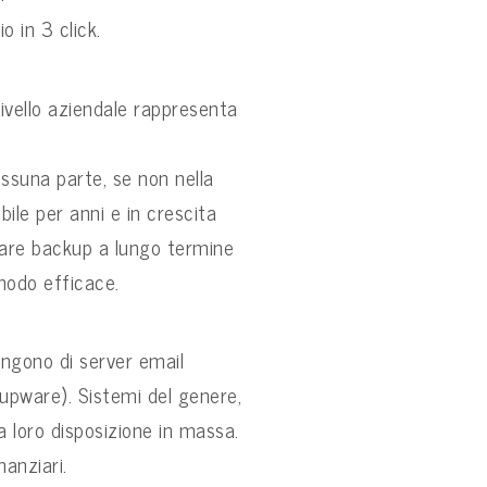
o in 3 click.
ivello aziendale rappresenta
ssuna parte, se non nella
ile per anni e in crescita
reare backup a lungo termine
 modo efficace.
ongono di server email
roupware). Sistemi del
genere,
na loro
disposizione in massa.
nanziari.